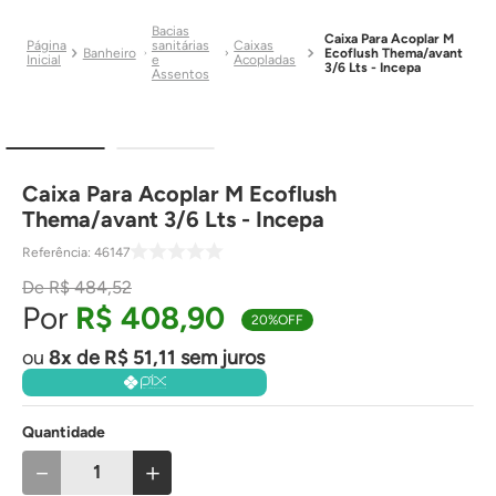
Bacias
Caixa Para Acoplar M
sanitárias
Caixas
Banheiro
Ecoflush Thema/avant
e
Acopladas
3/6 Lts - Incepa
Assentos
Caixa Para Acoplar M Ecoflush
Thema/avant 3/6 Lts - Incepa
Referência
:
46147
R$
484
,
52
R$
408
,
90
20%
OFF
8
de
R$
51
,
11
sem juros
Quantidade
－
＋