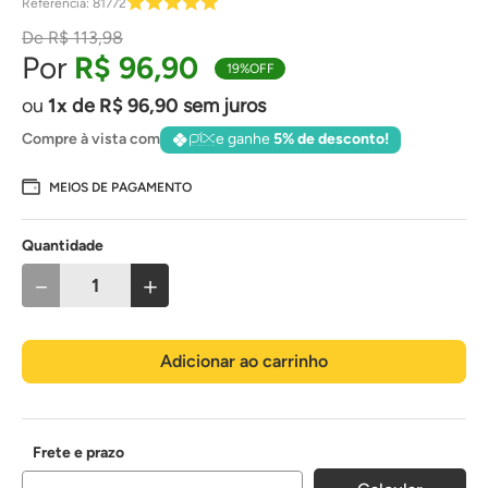
Referência
:
81772
R$
113
,
98
R$
96
,
90
19%
OFF
1
de
R$
96
,
90
sem juros
Compre à vista com
e ganhe
5% de desconto!
MEIOS DE PAGAMENTO
Quantidade
－
＋
Adicionar ao carrinho