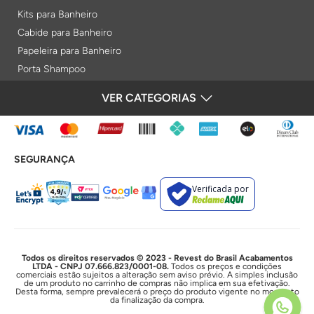
Kits para Banheiro
Cabide para Banheiro
Papeleira para Banheiro
Porta Shampoo
Prateleiras
VER CATEGORIAS
FORMAS DE PAGAMENTO
Saboneteiras
Porta Toalha Aquecido
Gabinetes para Banheiro
SEGURANÇA
Lixeiras
Acabamentos e Registros
Verificada por
Bases de Registros
Acabamentos de Registro
Acionamentos
Duchas e Chuveiros
Todos os direitos reservados © 2023 - Revest do Brasil Acabamentos
LTDA - CNPJ 07.666.823/0001-08.
Todos os preços e condições
comerciais estão sujeitos a alteração sem aviso prévio. A simples inclusão
Chuveiros Elétricos
de um produto no carrinho de compras não implica em sua efetivação.
Desta forma, sempre prevalecerá o preço do produto vigente no momento
Chuveiros
da finalização da compra.
Duchas Higiênicas