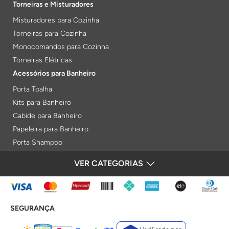
Torneiras e Misturadores
Misturadores para Cozinha
Torneiras para Cozinha
Monocomandos para Cozinha
Torneiras Elétricas
Acessórios para Banheiro
Porta Toalha
Kits para Banheiro
Cabide para Banheiro
Papeleira para Banheiro
Porta Shampoo
Prateleiras
VER CATEGORIAS
FORMAS DE PAGAMENTO
Saboneteiras
Porta Toalha Aquecido
Gabinetes para Banheiro
SEGURANÇA
Lixeiras
Acabamentos e Registros