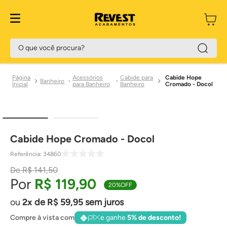
O que você procura?
Acessórios
Cabide para
Cabide Hope
Banheiro
para Banheiro
Banheiro
Cromado - Docol
Cabide Hope Cromado - Docol
Referência
:
34860
R$
141
,
50
R$
119
,
90
20%
OFF
2
de
R$
59
,
95
sem juros
Compre à vista com
e ganhe
5% de desconto!