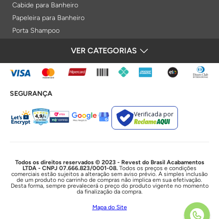
Cabide para Banheiro
Papeleira para Banheiro
Porta Shampoo
Prateleiras
VER CATEGORIAS
FORMAS DE PAGAMENTO
Saboneteiras
Porta Toalha Aquecido
Gabinetes para Banheiro
SEGURANÇA
Lixeiras
Acabamentos e Registros
Verificada por
Bases de Registros
Acabamentos de Registro
Acionamentos
Duchas e Chuveiros
Todos os direitos reservados © 2023 - Revest do Brasil Acabamentos
LTDA - CNPJ 07.666.823/0001-08.
Todos os preços e condições
comerciais estão sujeitos a alteração sem aviso prévio. A simples inclusão
Chuveiros Elétricos
de um produto no carrinho de compras não implica em sua efetivação.
Desta forma, sempre prevalecerá o preço do produto vigente no momento
Chuveiros
da finalização da compra.
Duchas Higiênicas
Mapa do Site
Acessórios e Resistências