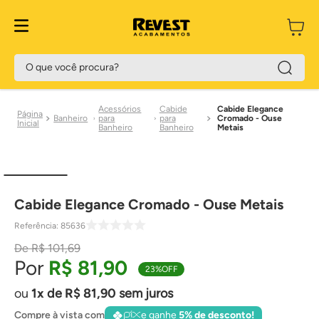
O que você procura?
Acessórios
Cabide
Cabide Elegance
Banheiro
para
para
Cromado - Ouse
Banheiro
Banheiro
Metais
Cabide Elegance Cromado - Ouse Metais
Referência
:
85636
R$
101
,
69
R$
81
,
90
23%
OFF
1
de
R$
81
,
90
sem juros
Compre à vista com
e ganhe
5% de desconto!