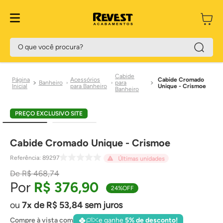
O que você procura?
Cabide
Acessórios
Cabide Cromado
Banheiro
para
para Banheiro
Unique - Crismoe
Banheiro
PREÇO EXCLUSIVO SITE
Cabide Cromado Unique - Crismoe
Referência
:
89297
Últimas unidades
R$
468
,
74
R$
376
,
90
24%
OFF
7
de
R$
53
,
84
sem juros
Compre à vista com
e ganhe
5% de desconto!