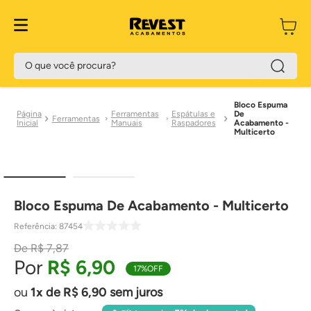
O que você procura?
Bloco Espuma
Ferramentas
Espátulas e
De
Ferramentas
Manuais
Raspadores
Acabamento -
Multicerto
Bloco Espuma De Acabamento - Multicerto
Referência
:
87454
R$
7
,
87
R$
6
,
90
17%
OFF
1
de
R$
6
,
90
sem juros