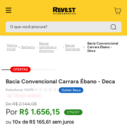
O que você procura?
Bacias
Bacia Convencional
Bacias
Banheiro
sanitárias e
Carrara Ébano -
Sanitárias
Assentos
Deca
OFERTAS
Bacia Convencional Carrara Ébano - Deca
Referência
:
10479
Outlet Deca
Últimas unidades
R$
2
.
144
,
08
R$
1
.
656
,
15
27%
OFF
10
de
R$
165
,
61
sem juros