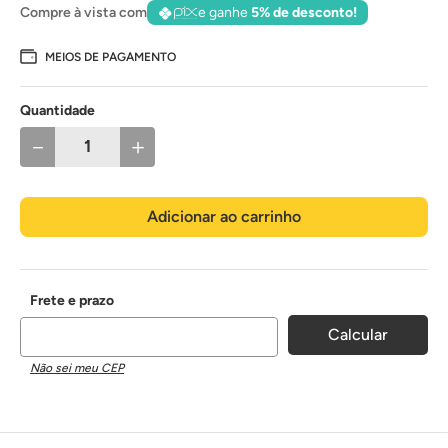
Compre à vista com
e ganhe
5% de desconto!
MEIOS DE PAGAMENTO
Quantidade
－
＋
Adicionar ao carrinho
Não sei meu CEP