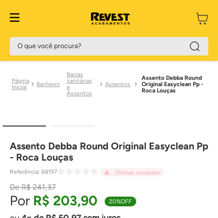
O que você procura?
Bacias
Assento Debba Round
sanitárias
Banheiro
Assentos
Original Easyclean Pp -
e
Roca Louças
Assentos
Assento Debba Round Original Easyclean Pp
- Roca Louças
Referência
:
68197
Últimas unidades
R$
241
,
37
R$
203
,
90
20%
OFF
4
de
R$
50
,
97
sem juros