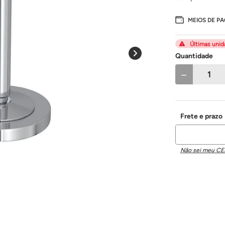
MEIOS DE P
Últimas uni
Quantidade
－
Não sei meu CE