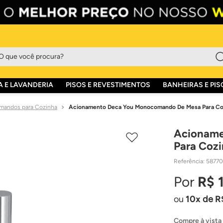
que você procura?
 E LAVANDERIA
PISOS E REVESTIMENTOS
BANHEIRAS E PIS
andos para Cozinha
Acionamento Deca You Monocomando De Mesa Para Coz
Acioname
Para Cozi
Referência
:
58770
R$
10
de
R
Compre à vista