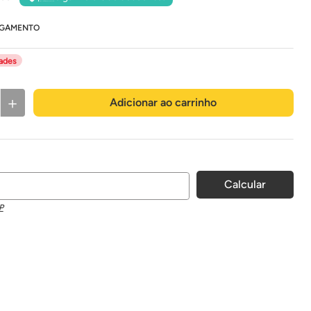
AGAMENTO
dades
＋
Adicionar ao carrinho
P