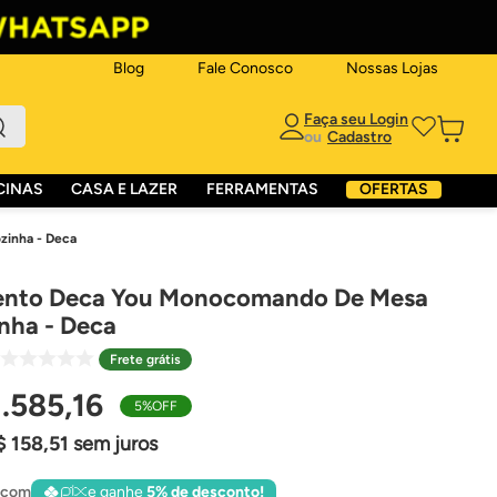
Blog
Fale Conosco
Nossas Lojas
ou
CINAS
CASA E LAZER
FERRAMENTAS
OFERTAS
inha - Deca
nto Deca You Monocomando De Mesa
nha - Deca
Frete grátis
1
.
585
,
16
5%
OFF
$
158
,
51
sem juros
 com
e ganhe
5% de desconto!