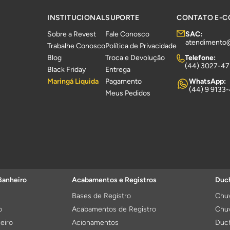
INSTITUCIONAL
SUPORTE
CONTATO E-
Sobre a Revest
Fale Conosco
SAC:
atendimento
Trabalhe Conosco
Política de Privacidade
Blog
Troca e Devolução
Telefone:
(44) 3027-4
Black Friday
Entrega
Maringá Liquida
Pagamento
WhatsApp:
(44) 9 9133
Meus Pedidos
Banheiro
Acabamentos e Registros
Duch
Bases de Registro
Chuv
o
Acabamentos de Registro
Chuv
eiro
Acionamentos
Duch