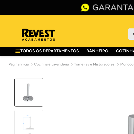
O 
TODOS OS DEPARTAMENTOS
BANHEIRO
COZINHA
Cozinha e Lavanderia
Torneiras e Misturadores
Monocom