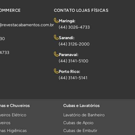
COMMERCE
CONTATO LOJAS FÍSICAS
Maringá:
@revestacabamentos.com.br
(44) 3026-4733
Sarandi:
730
(44) 3126-2000
-4733
Paranavaí:
(44) 3141-5100
Porto Rico:
(44) 3141-5141
as e Chuveiros
Cubas e Lavatórios
eiros Elétrico
Lavatório de Banheiro
eiros
Cubas de Apoio
as Higiênicas
Cubas de Embutir