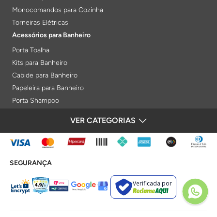
Monocomandos para Cozinha
Torneiras Elétricas
Acessórios para Banheiro
Porta Toalha
Kits para Banheiro
Cabide para Banheiro
Papeleira para Banheiro
Porta Shampoo
Prateleiras
VER CATEGORIAS
FORMAS DE PAGAMENTO
Saboneteiras
Porta Toalha Aquecido
Gabinetes para Banheiro
SEGURANÇA
Lixeiras
Acabamentos e Registros
Verificada por
Bases de Registros
Acabamentos de Registro
Acionamentos