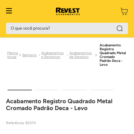
Preço Exclusivo Site
O que você procura?
Acabamento
Registro
Acabamentos
Acabamentos
Quadrado Metal
Banheiro
e Registros
de Registro
Cromado
Padrão Deca -
Levo
Acabamento Registro Quadrado Metal
Cromado Padrão Deca - Levo
Referência
:
83374