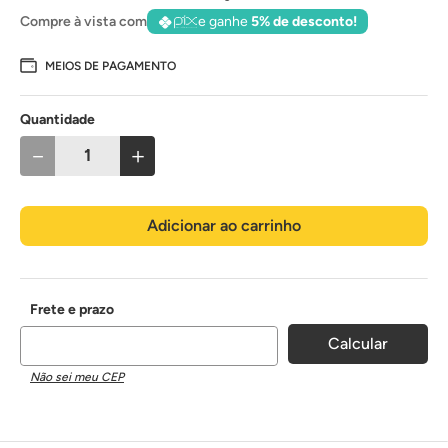
Compre à vista com
e ganhe
5% de desconto!
MEIOS DE PAGAMENTO
Quantidade
－
＋
Adicionar ao carrinho
Não sei meu CEP