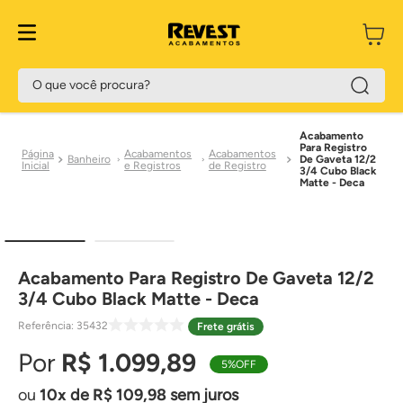
O que você procura?
Acabamento
Para Registro
Acabamentos
Acabamentos
Banheiro
De Gaveta 12/2
e Registros
de Registro
3/4 Cubo Black
Matte - Deca
Acabamento Para Registro De Gaveta 12/2
3/4 Cubo Black Matte - Deca
Referência
:
35432
Frete grátis
R$
1
.
099
,
89
5%
OFF
10
de
R$
109
,
98
sem juros