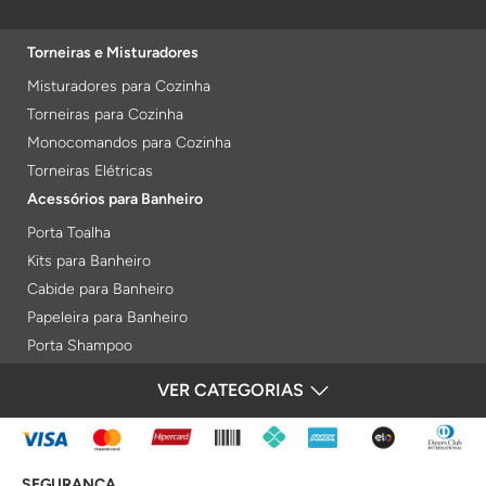
Torneiras e Misturadores
Misturadores para Cozinha
Torneiras para Cozinha
Monocomandos para Cozinha
Torneiras Elétricas
Acessórios para Banheiro
Porta Toalha
Kits para Banheiro
Cabide para Banheiro
Papeleira para Banheiro
Porta Shampoo
Prateleiras
VER CATEGORIAS
FORMAS DE PAGAMENTO
Saboneteiras
Porta Toalha Aquecido
Gabinetes para Banheiro
SEGURANÇA