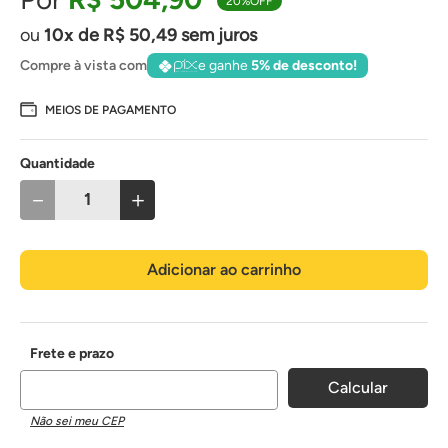
20%
OFF
10
de
R$
50
,
49
sem juros
Compre à vista com
e ganhe
5% de desconto!
MEIOS DE PAGAMENTO
Quantidade
－
＋
Adicionar ao carrinho
Não sei meu CEP