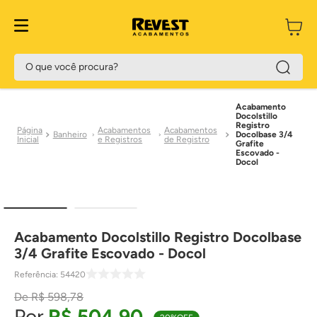
O que você procura?
Acabamento
Docolstillo
Registro
Acabamentos
Acabamentos
Banheiro
Docolbase 3/4
e Registros
de Registro
Grafite
Escovado -
Docol
Acabamento Docolstillo Registro Docolbase
3/4 Grafite Escovado - Docol
Referência
:
54420
R$
598
,
78
R$
504
,
90