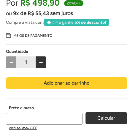
R$
498
,
90
20%
OFF
9
de
R$
55
,
43
sem juros
Compre à vista com
e ganhe
5% de desconto!
MEIOS DE PAGAMENTO
Quantidade
－
＋
Adicionar ao carrinho
Não sei meu CEP