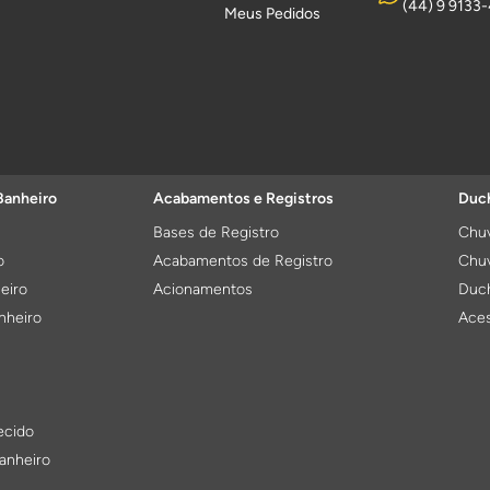
(44) 9 9133
Meus Pedidos
Banheiro
Acabamentos e Registros
Duch
Bases de Registro
Chuv
o
Acabamentos de Registro
Chuv
eiro
Acionamentos
Duch
nheiro
Aces
ecido
anheiro