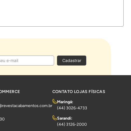
Cadastrar
COMMERCE
CONTATO LOJAS FÍSICAS
Maringá:
@revestacabamentos.com.br
(44) 3026-4733
Sarandi:
730
(44) 3126-2000