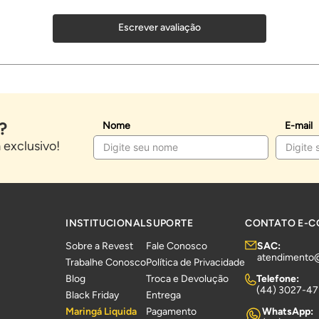
Escrever avaliação
?
Nome
E-mail
exclusivo!
INSTITUCIONAL
SUPORTE
CONTATO E-
Sobre a Revest
Fale Conosco
SAC:
atendimento
Trabalhe Conosco
Política de Privacidade
Blog
Troca e Devolução
Telefone:
(44) 3027-4
Black Friday
Entrega
Maringá Liquida
Pagamento
WhatsApp: