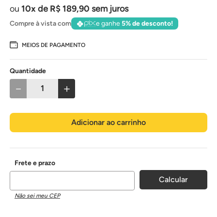
10
de
R$
189
,
90
sem juros
Compre à vista com
e ganhe
5% de desconto!
MEIOS DE PAGAMENTO
Quantidade
－
＋
Adicionar ao carrinho
Não sei meu CEP