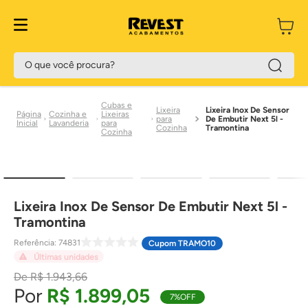
O que você procura?
Cubas e
Lixeira
Lixeira Inox De Sensor
Cozinha e
Lixeiras
para
De Embutir Next 5l -
Lavanderia
para
Cozinha
Tramontina
Cozinha
Lixeira Inox De Sensor De Embutir Next 5l -
Tramontina
Referência
:
74831
Cupom TRAMO10
Últimas unidades
R$
1
.
943
,
66
R$
1
.
899
,
05
7%
OFF