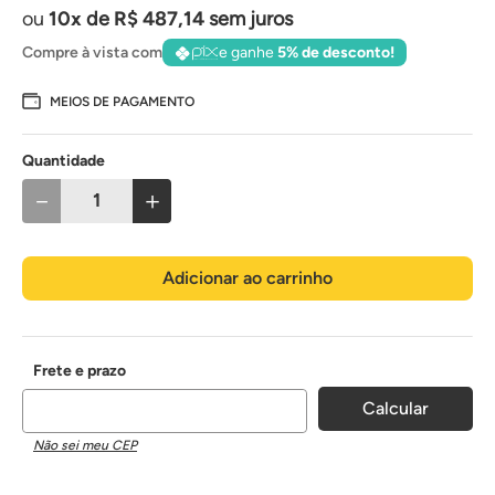
10
de
R$
487
,
14
sem juros
Compre à vista com
e ganhe
5% de desconto!
MEIOS DE PAGAMENTO
Quantidade
－
＋
Adicionar ao carrinho
Não sei meu CEP