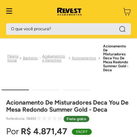
O que você procura?
Acionamento
De
Misturadores
Acabamentos
Banheiro
Acionamentos
Deca You De
e Registros
Mesa Redondo
Summer Gold -
Deca
Acionamento De Misturadores Deca You De
Mesa Redondo Summer Gold - Deca
Referência
:
78492
Frete grátis
R$
4
.
871
,
47
5%
OFF