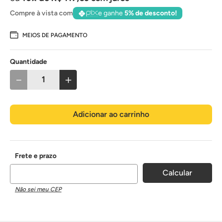
Compre à vista com
e ganhe
5% de desconto!
MEIOS DE PAGAMENTO
Quantidade
－
＋
Adicionar ao carrinho
Não sei meu CEP