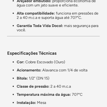
Arejador embutido:
proporciona economia de
água com um jato suave e eficiente.
Alta compatibilidade:
funciona em pressões de
2 a 40 m.c.a e suporta água até 70?°C.
Garantia Toda Vida Docol:
mais segurança para
você.
Especificações Técnicas
Cor:
Cobre Escovado (Ouro)
Acionamento:
Alavanca com 1/4 de volta
Bitola:
1/2" (DN 15)
Classe de pressão:
2 a 40 m.c.a
Temperatura máxima da água:
70?°C
Instalação:
Mesa