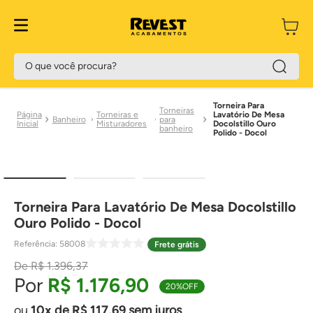
O que você procura?
Torneira Para
Torneiras
Torneiras e
Lavatório De Mesa
Banheiro
para
Misturadores
Docolstillo Ouro
banheiro
Polido - Docol
Torneira Para Lavatório De Mesa Docolstillo
Ouro Polido - Docol
Referência
:
58008
Frete grátis
R$
1
.
396
,
37
R$
1
.
176
,
90
20%
OFF
10
de
R$
117
,
69
sem juros