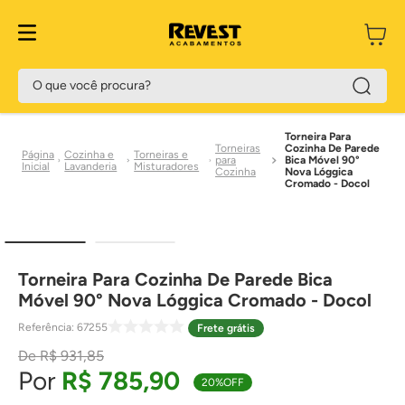
O que você procura?
Torneira Para
Torneiras
Cozinha De Parede
Cozinha e
Torneiras e
para
Bica Móvel 90°
Lavanderia
Misturadores
Cozinha
Nova Lóggica
Cromado - Docol
Torneira Para Cozinha De Parede Bica
Móvel 90° Nova Lóggica Cromado - Docol
Referência
:
67255
Frete grátis
R$
931
,
85
R$
785
,
90
20%
OFF