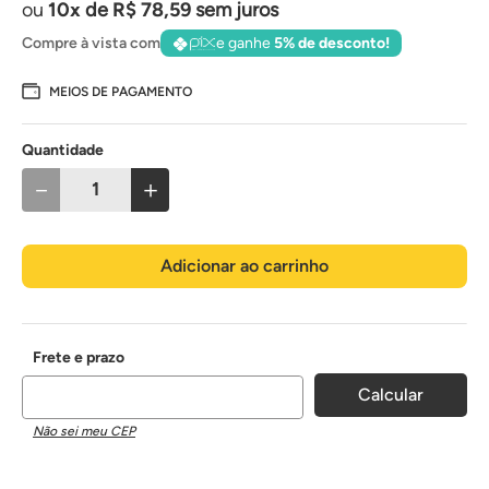
10
de
R$
78
,
59
sem juros
Compre à vista com
e ganhe
5% de desconto!
MEIOS DE PAGAMENTO
Quantidade
－
＋
Adicionar ao carrinho
Não sei meu CEP