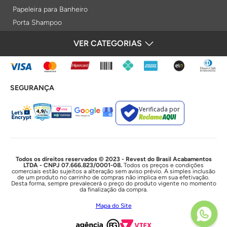
Papeleira para Banheiro
Porta Shampoo
Prateleiras
VER CATEGORIAS
FORMAS DE PAGAMENTO
Saboneteiras
Porta Toalha Aquecido
Gabinetes para Banheiro
SEGURANÇA
Lixeiras
Acabamentos e Registros
Verificada por
Bases de Registros
Acabamentos de Registro
Acionamentos
Duchas e Chuveiros
Todos os direitos reservados © 2023 - Revest do Brasil Acabamentos
LTDA - CNPJ 07.666.823/0001-08.
Todos os preços e condições
comerciais estão sujeitos a alteração sem aviso prévio. A simples inclusão
Chuveiros Elétricos
de um produto no carrinho de compras não implica em sua efetivação.
Desta forma, sempre prevalecerá o preço do produto vigente no momento
Chuveiros
da finalização da compra.
Duchas Higiênicas
Mapa do Site
Acessórios e Resistências
Cubas e Lavatórios