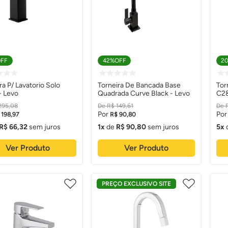
FF
42%
OFF
2
ra P/ Lavatorio Solo
Torneira De Bancada Base
Tor
- Levo
Quadrada Curve Black - Levo
C28
295
,
08
R$
149
,
61
198
,
97
R$
90
,
80
R$
66
,
32
sem juros
1
de
R$
90
,
80
sem juros
5
Ver Produto
Ver Produto
PREÇO EXCLUSIVO SITE