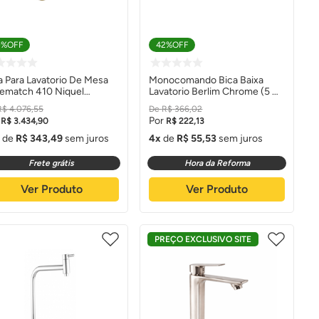
0%
OFF
42%
OFF
a Para Lavatorio De Mesa
Monocomando Bica Baixa
ematch 410 Niquel
Lavatorio Berlim Chrome (5 A
ovado - Docol
40mca) - Levo
R$
4
.
076
,
55
R$
366
,
02
R$
3
.
434
,
90
R$
222
,
13
de
R$
343
,
49
sem juros
4
de
R$
55
,
53
sem juros
Frete grátis
Hora da Reforma
Ver Produto
Ver Produto
PREÇO EXCLUSIVO SITE