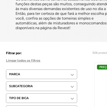
funções destas peças são muitos, conseguindo atend
às mais diversas demandas existentes de uso no dia a 
Então, para ter certeza de que fará a melhor escolha p
você, confira as opções de torneiras simples e
automáticas, além de misturadores e monocomandos
disponíveis na página da Revest!
506
produ
PREÇ
MARCA
DECA METAIS
SUBCATEGORIA
DOCOL
Torneiras para banheiro
TIPO DE BICA
PEVILON
Monocomandos para Banheiro
LEVO