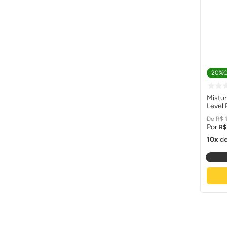
20%
Mistu
Level 
Media
R$
R$
10
d