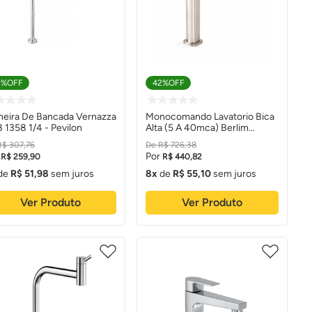
0%
OFF
42%
OFF
neira De Bancada Vernazza
Monocomando Lavatorio Bica
 1358 1/4 - Pevilon
Alta (5 A 40mca) Berlim
Niquel Escovado - Levo
R$
307
,
76
R$
726
,
38
R$
259
,
90
R$
440
,
82
de
R$
51
,
98
sem juros
8
de
R$
55
,
10
sem juros
Ver Produto
Ver Produto