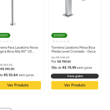
0%
OFF
20%
OFF
neira Para Lavatório Nova
Torneira Lavatorio Mesa Bica
gica Bica Alta 90° 1/2
Media Level Cromado - Deca
mado - Docol
R$
949
,
29
R$
799
,
90
R$
463
,
35
10
de
R$
79
,
99
sem juros
R$
390
,
90
de
R$
55
,
84
sem juros
Frete grátis
Ver Produto
Ver Produto