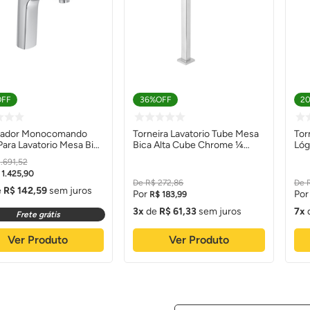
OFF
36%
OFF
2
rador Monocomando
Torneira Lavatorio Tube Mesa
Tor
Para Lavatorio Mesa Bica
Bica Alta Cube Chrome ¼
Lóg
 Cromado - Deca
Zr21 - Levo
Cro
1
.
691
,
52
1
.
425
,
90
R$
272
,
86
e
R$
142
,
59
sem juros
R$
183
,
99
3
de
R$
61
,
33
sem juros
7
Frete grátis
Ver Produto
Ver Produto