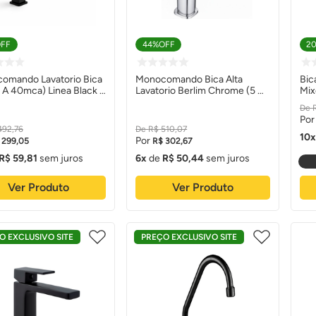
FF
44%
OFF
2
omando Lavatorio Bica
Monocomando Bica Alta
Bic
5 A 40mca) Linea Black -
Lavatorio Berlim Chrome (5 A
Mix
40mca) - Levo
Esc
492
,
76
R$
510
,
07
10
299
,
05
R$
302
,
67
R$
59
,
81
sem juros
6
de
R$
50
,
44
sem juros
Ver Produto
Ver Produto
O EXCLUSIVO SITE
PREÇO EXCLUSIVO SITE