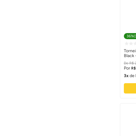
36%
O
Tornei
Black 
R$
R$
3
de