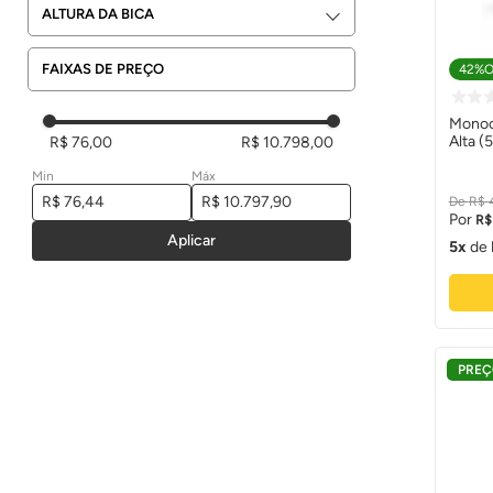
Fixa
ALTURA DA BICA
Misturadores para banheiro
OUSE METAIS
Móvel
Torneiras Automáticas
TRAMONTINA
Alta
FAIXAS DE PREÇO
42%
O
SIGMA
Baixa
Monoc
Média
Alta (
R$ 76,00
R$ 10.798,00
Levo
Min
Máx
R$
R$
Aplicar
5
de
PREÇ