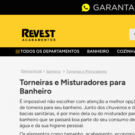
O 
TODOS OS DEPARTAMENTOS
BANHEIRO
COZINHA
Banheiro
Torneiras e Misturadores
Torneiras e Misturadores para
Banheiro
É impossível não escolher com atenção a melhor opç
de torneira para seu banheiro. Junto dos chuveiros e d
bacias sanitárias, é por meio dela ou do misturador pa
banheiro que se passará boa parte do seu consumo de
água e da sua higiene pessoal.
Os elementos como tamanho, acabamento, economi