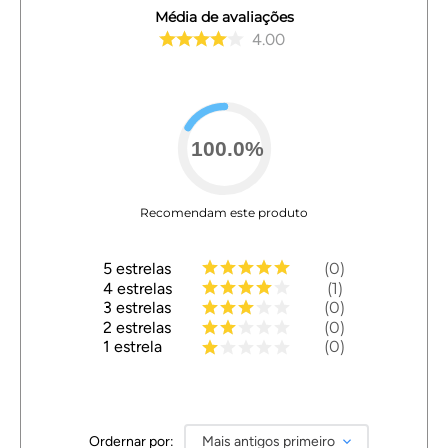
Média de avaliações
4.00
100.0
%
Recomendam este produto
5
estrelas
0
4
estrelas
1
3
estrelas
0
2
estrelas
0
1
estrela
0
Ordernar por:
Mais antigos primeiro