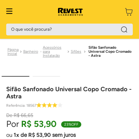
O que você procura?
Acessórios
Sifão Sanfonado
Banheiro
para
Sifões
Universal Copo Cromado
Instalação
- Astra
Sifão Sanfonado Universal Copo Cromado -
Astra
Referência
:
18567
R$
66
,
65
R$
53
,
90
23%
OFF
1
de
R$
53
,
90
sem juros